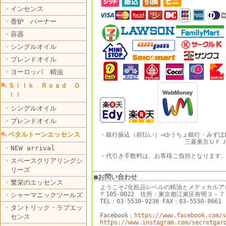
インセンス
香炉 バーナー
容器
シングルオイル
ブレンドオイル
ヨーロッパ 精油
Ｓｉｌｋ Ｒｏａｄ Ｏ
ｉｌ
シングルオイル
ブレンドオイル
ペタルトーンエッセンス
・銀行振込（前払い）⇒ゆうちょ銀行・みずほ
三菱東京ＵＦＪ銀
NEW arrival
・代引き手数料は、お客様ご負担となります
スペースクリアリングシ
リーズ
■お問い合わせ
繁栄のエッセンス
ようこそ♪化粧品レベルの精油とメディカルア
〒105-0022 住所：東京都江東区有明３
シャーマニックツールズ
TEL：03-5530-9236 FAX：03-5530-8661
タントリック・ラブエッ
Facebook；
https://www.facebook.com/s
センス
https://www.instagram.com/secretgar