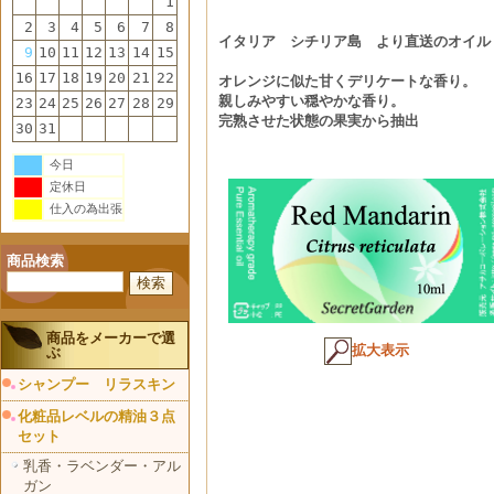
1
2
3
4
5
6
7
8
イタリア シチリア島 より直送のオイル
9
10
11
12
13
14
15
16
17
18
19
20
21
22
オレンジに似た甘くデリケートな香り。
親しみやすい穏やかな香り。
23
24
25
26
27
28
29
完熟させた状態の果実から抽出
30
31
今日
定休日
仕入の為出張
商品検索
商品をメーカーで選
拡大表示
ぶ
シャンプー リラスキン
化粧品レベルの精油３点
セット
乳香・ラベンダー・アル
ガン