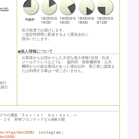
佐川急便でお届けします。
ご指定時間帯に配達するよう運送会社に
指示いたします。
■個人情報について
お客様からお預かりした大切な個人情報(住所・氏名・
メールアドレスなど)を、 裁判所・警察機関等・公共
機関からの提出要請があった場合以外、第三者に譲渡ま
たは利用する事は一切ございません。
銀行
行
。
ロマの通販「Ｓｅｃｒｅｔ Ｇａｒｄｅｎ」へ
－７－２６ 有明フロンティアビルB棟９階
instagram；
ecretgarden2008
/
den2008/