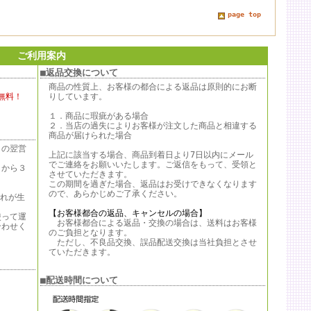
page top
ご利用案内
■返品交換について
商品の性質上、お客様の都合による返品は原則的にお断
無料！
りしています。
１．商品に瑕疵がある場合
２．当店の過失によりお客様が注文した商品と相違する
商品が届けられた場合
日の翌営
上記に該当する場合、商品到着日より7日以内にメール
でご連絡をお願いいたします。ご返信をもって、受領と
日から３
させていただきます。
この期間を過ぎた場合、返品はお受けできなくなります
ので、あらかじめご了承ください。
遅れが生
【お客様都合の返品、キャンセルの場合】
使って運
お客様都合による返品・交換の場合は、送料はお客様
合わせく
のご負担となります。
ただし、不良品交換、誤品配送交換は当社負担とさせ
ていただきます。
。
■配送時間について