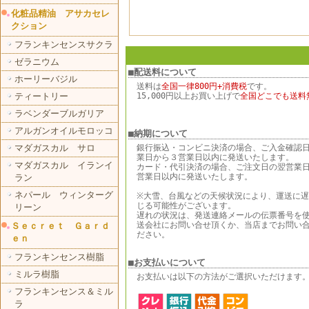
化粧品精油 アサカセレ
クション
フランキンセンスサクラ
ゼラニウム
■配送料について
ホーリーバジル
送料は
全国一律800円+消費税
です。
ティートリー
15,000円以上お買い上げで
全国どこでも送料
ラベンダーブルガリア
アルガンオイルモロッコ
■納期について
マダガスカル サロ
銀行振込・コンビニ決済の場合、ご入金確認
業日から３営業日以内に発送いたします。
マダガスカル イランイ
カード・代引決済の場合、ご注文日の翌営業
営業日以内に発送いたします。
ラン
ネパール ウィンターグ
※大雪、台風などの天候状況により、運送に
じる可能性がございます。
リーン
遅れの状況は、発送連絡メールの伝票番号を
送会社にお問い合せ頂くか、当店までお問い
Ｓｅｃｒｅｔ Ｇａｒｄ
ださい。
ｅｎ
フランキンセンス樹脂
■お支払いについて
ミルラ樹脂
お支払いは以下の方法がご選択いただけます
フランキンセンス＆ミル
ラ