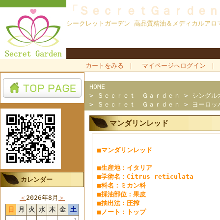
「ＳｅｃｒｅｔＧａｒｄｅｎ
シークレットガーデン 高品質精油＆メディカルアロ
カートをみる
｜
マイページへログイン
｜
HOME
>
Ｓｅｃｒｅｔ Ｇａｒｄｅｎ
>
シングル
>
Ｓｅｃｒｅｔ Ｇａｒｄｅｎ
>
ヨーロッ
マンダリンレッド
■マンダリンレッド
■生産地：イタリア
■学術名：Citrus reticulata
カレンダー
■科名：ミカン科
■採油部位：果皮
＜
2026年8月
＞
■抽出法：圧搾
日
月
火
水
木
金
土
■ノート：トップ