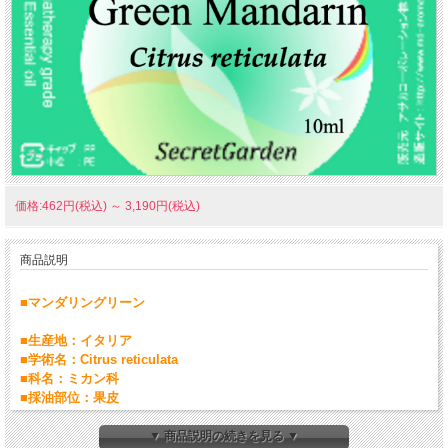
価格:462円(税込)
～
3,190円(税込)
商品説明
■マンダリングリーン
■生産地：イタリア
■学術名：Citrus reticulata
■科名：ミカン科
■採油部位：果皮
■抽出法：圧搾
■ノート：トップ
▼ 商品説明の続きを見る ▼