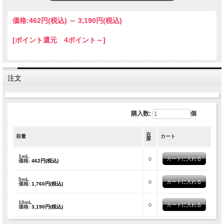
価格:
462円
(税込)
～
3,190円
(税込)
イタリア シチリア島 より直送のオイル
[ポイント還元 4ポイント～]
オレンジに似た甘くデリケートな香り。
親しみやすい穏やかな香り。
熟成前の状態の果実を使用 オレンジに似た甘くデリケートな香り。
親しみやすい穏やかな香り。
熟成前の状態の果実を使用
注文
購入数:
個
在
容量
カート
庫
1mL
○
価格:
462円(税込)
5mL
○
価格:
1,760円(税込)
10mL
○
価格:
3,190円(税込)