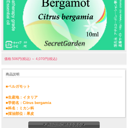
価格:506円(税込)
～
4,070円(税込)
商品説明
■ベルガモット
■生産地：イタリア
■学術名：Citrus bergamia
■科名：ミカン科
■採油部位：果皮
■抽出法：圧搾
■ノート：トップ
▼ 商品説明の続きを見る ▼