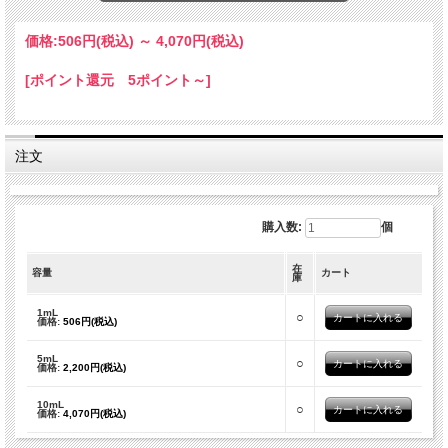
価格:
506円
(税込)
～
4,070円
(税込)
イタリア シチリア島 より直送のオイル
[ポイント還元 5ポイント～]
柑橘系の香。殺菌消毒効果があると言われている。 他のオイルとのブレンド向き
です。
注文
購入数:
個
在
容量
カート
庫
1mL
○
価格:
506円(税込)
5mL
○
価格:
2,200円(税込)
10mL
○
価格:
4,070円(税込)