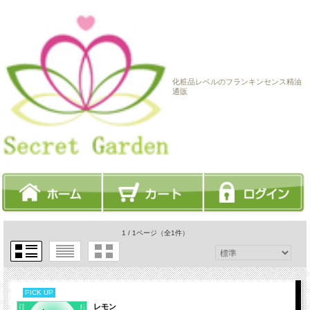
化粧品レベルのフランキンセンス精油
通販
1 / 1ページ
（全1件）
PICK UP
レモン