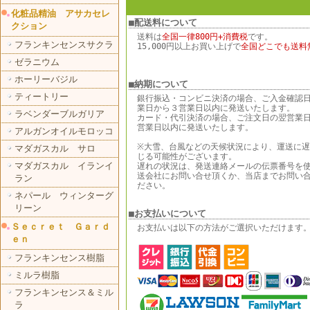
化粧品精油 アサカセレ
■配送料について
クション
送料は
全国一律800円+消費税
です。
フランキンセンスサクラ
15,000円以上お買い上げで
全国どこでも送料
ゼラニウム
ホーリーバジル
■納期について
ティートリー
銀行振込・コンビニ決済の場合、ご入金確認
業日から３営業日以内に発送いたします。
ラベンダーブルガリア
カード・代引決済の場合、ご注文日の翌営業
営業日以内に発送いたします。
アルガンオイルモロッコ
※大雪、台風などの天候状況により、運送に
マダガスカル サロ
じる可能性がございます。
マダガスカル イランイ
遅れの状況は、発送連絡メールの伝票番号を
送会社にお問い合せ頂くか、当店までお問い
ラン
ださい。
ネパール ウィンターグ
リーン
■お支払いについて
Ｓｅｃｒｅｔ Ｇａｒｄ
お支払いは以下の方法がご選択いただけます
ｅｎ
フランキンセンス樹脂
ミルラ樹脂
フランキンセンス＆ミル
ラ