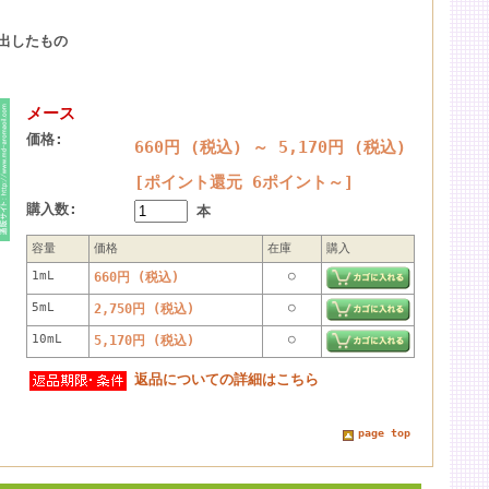
出したもの
メース
価格:
660円 (税込)
～
5,170円 (税込)
[ポイント還元 6ポイント～]
購入数:
本
容量
価格
在庫
購入
1mL
○
660円 (税込)
5mL
○
2,750円 (税込)
10mL
○
5,170円 (税込)
返品についての詳細はこちら
page top