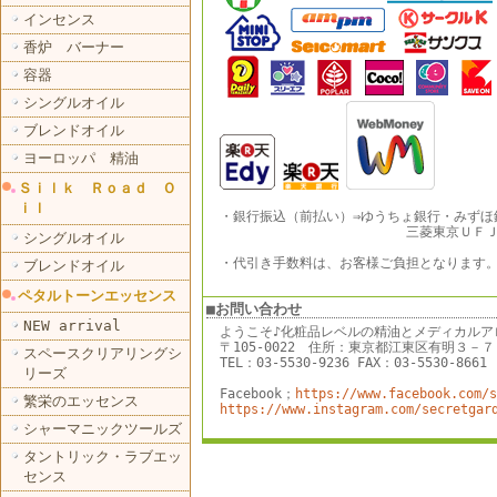
インセンス
香炉 バーナー
容器
シングルオイル
ブレンドオイル
ヨーロッパ 精油
Ｓｉｌｋ Ｒｏａｄ Ｏ
ｉｌ
・銀行振込（前払い）⇒ゆうちょ銀行・みずほ
三菱東京ＵＦＪ銀
シングルオイル
・代引き手数料は、お客様ご負担となります
ブレンドオイル
ペタルトーンエッセンス
■お問い合わせ
NEW arrival
ようこそ♪化粧品レベルの精油とメディカルア
〒105-0022 住所：東京都江東区有明３
スペースクリアリングシ
TEL：03-5530-9236 FAX：03-5530-8661
リーズ
Facebook；
https://www.facebook.com/s
繁栄のエッセンス
https://www.instagram.com/secretgar
シャーマニックツールズ
タントリック・ラブエッ
センス