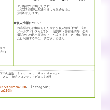
佐川急便でお届けします。
ご指定時間帯に配達するよう運送会社に
指示いたします。
■個人情報について
お客様からお預かりした大切な個人情報(住所・氏名・
メールアドレスなど)を、 裁判所・警察機関等・公共
機関からの提出要請があった場合以外、第三者に譲渡ま
たは利用する事は一切ございません。
銀行
行
。
ロマの通販「Ｓｅｃｒｅｔ Ｇａｒｄｅｎ」へ
－７－２６ 有明フロンティアビルB棟９階
instagram；
ecretgarden2008
/
den2008/