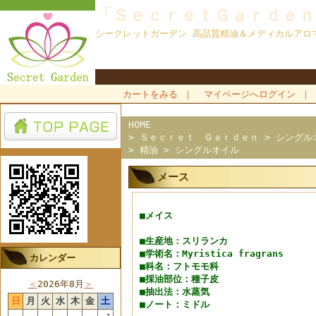
「ＳｅｃｒｅｔＧａｒｄｅｎ
シークレットガーデン 高品質精油＆メディカルアロ
カートをみる
｜
マイページへログイン
｜
HOME
>
Ｓｅｃｒｅｔ Ｇａｒｄｅｎ
>
シングル
>
精油
>
シングルオイル
メース
■メイス
■生産地：スリランカ
■学術名：Myristica fragrans
カレンダー
■科名：フトモモ科
■採油部位：種子皮
＜
2026年8月
＞
■抽出法：水蒸気
日
月
火
水
木
金
土
■ノート：ミドル