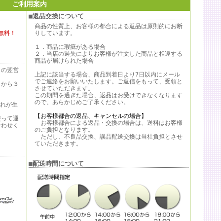
ご利用案内
■返品交換について
商品の性質上、お客様の都合による返品は原則的にお断
無料！
りしています。
１．商品に瑕疵がある場合
２．当店の過失によりお客様が注文した商品と相違する
商品が届けられた場合
日の翌営
上記に該当する場合、商品到着日より7日以内にメール
でご連絡をお願いいたします。ご返信をもって、受領と
日から３
させていただきます。
この期間を過ぎた場合、返品はお受けできなくなります
ので、あらかじめご了承ください。
遅れが生
【お客様都合の返品、キャンセルの場合】
使って運
お客様都合による返品・交換の場合は、送料はお客様
合わせく
のご負担となります。
ただし、不良品交換、誤品配送交換は当社負担とさせ
ていただきます。
。
■配送時間について