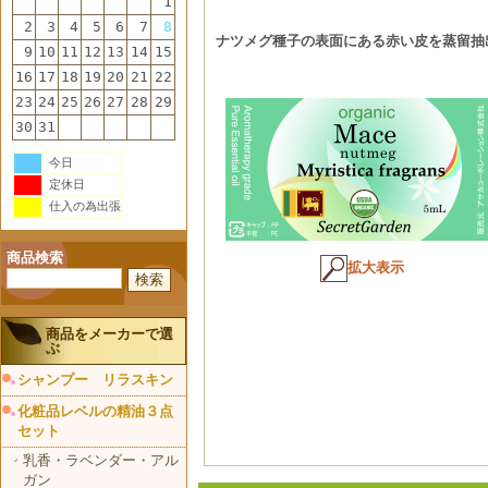
1
2
3
4
5
6
7
8
ナツメグ種子の表面にある赤い皮を蒸留抽
9
10
11
12
13
14
15
16
17
18
19
20
21
22
23
24
25
26
27
28
29
30
31
今日
定休日
仕入の為出張
商品検索
拡大表示
商品をメーカーで選
ぶ
シャンプー リラスキン
化粧品レベルの精油３点
セット
乳香・ラベンダー・アル
ガン