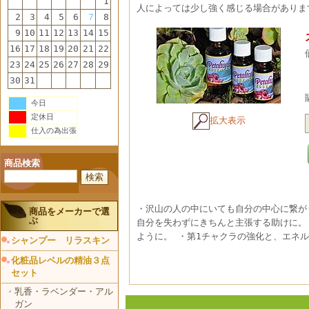
1
人によっては少し強く感じる場合がありま
2
3
4
5
6
7
8
9
10
11
12
13
14
15
16
17
18
19
20
21
22
23
24
25
26
27
28
29
30
31
今日
定休日
拡大表示
仕入の為出張
商品検索
・沢山の人の中にいても自分の中心に繋が
商品をメーカーで選
ぶ
自分を失わずにきちんと主張する助けに。
ように。 ・第1チャクラの強化と、エネ
シャンプー リラスキン
化粧品レベルの精油３点
セット
乳香・ラベンダー・アル
ガン