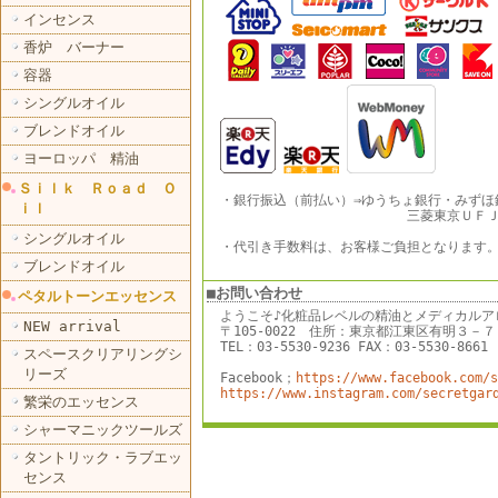
インセンス
香炉 バーナー
容器
シングルオイル
ブレンドオイル
ヨーロッパ 精油
Ｓｉｌｋ Ｒｏａｄ Ｏ
・銀行振込（前払い）⇒ゆうちょ銀行・みずほ
ｉｌ
三菱東京ＵＦＪ銀
シングルオイル
・代引き手数料は、お客様ご負担となります
ブレンドオイル
■お問い合わせ
ペタルトーンエッセンス
ようこそ♪化粧品レベルの精油とメディカルア
NEW arrival
〒105-0022 住所：東京都江東区有明３
TEL：03-5530-9236 FAX：03-5530-8661
スペースクリアリングシ
リーズ
Facebook；
https://www.facebook.com/s
https://www.instagram.com/secretgar
繁栄のエッセンス
シャーマニックツールズ
タントリック・ラブエッ
センス