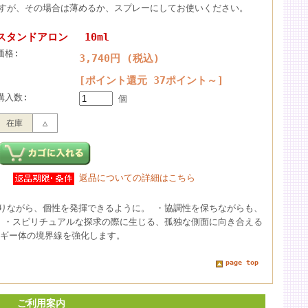
すが、その場合は薄めるか、スプレーにしてお使いください。
スタンドアロン 10ml
価格:
3,740円 (税込)
[ポイント還元 37ポイント～]
購入数:
個
在庫
△
返品についての詳細はこちら
りながら、個性を発揮できるように。 ・協調性を保ちながらも、
 ・スピリチュアルな探求の際に生じる、孤独な側面に向き合える
ルギー体の境界線を強化します。
page top
ご利用案内