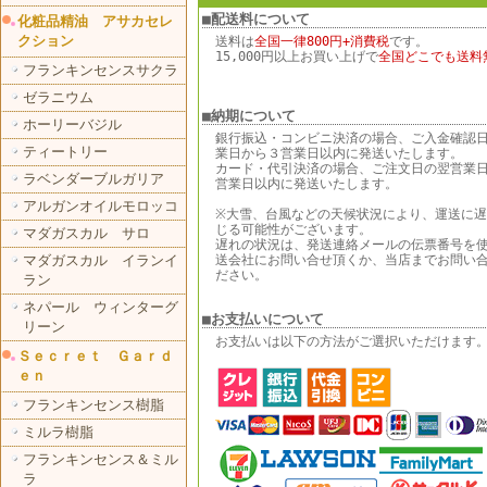
■配送料について
化粧品精油 アサカセレ
クション
送料は
全国一律800円+消費税
です。
15,000円以上お買い上げで
全国どこでも送料
フランキンセンスサクラ
ゼラニウム
■納期について
ホーリーバジル
銀行振込・コンビニ決済の場合、ご入金確認
ティートリー
業日から３営業日以内に発送いたします。
カード・代引決済の場合、ご注文日の翌営業
ラベンダーブルガリア
営業日以内に発送いたします。
アルガンオイルモロッコ
※大雪、台風などの天候状況により、運送に
じる可能性がございます。
マダガスカル サロ
遅れの状況は、発送連絡メールの伝票番号を
マダガスカル イランイ
送会社にお問い合せ頂くか、当店までお問い
ださい。
ラン
ネパール ウィンターグ
■お支払いについて
リーン
お支払いは以下の方法がご選択いただけます
Ｓｅｃｒｅｔ Ｇａｒｄ
ｅｎ
フランキンセンス樹脂
ミルラ樹脂
フランキンセンス＆ミル
ラ