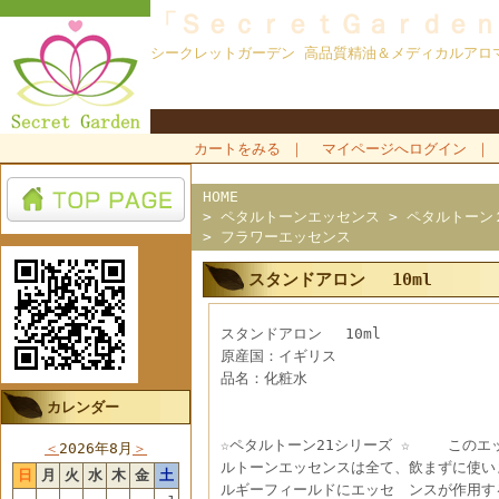
「ＳｅｃｒｅｔＧａｒｄｅｎ
シークレットガーデン 高品質精油＆メディカルアロ
カートをみる
｜
マイページへログイン
｜
HOME
>
ペタルトーンエッセンス
>
ペタルトーン
>
フラワーエッセンス
スタンドアロン 10ml
スタンドアロン 10ml
原産国：イギリス
品名：化粧水
カレンダー
☆ペタルトーン21シリーズ ☆ このエ
＜
2026年8月
＞
ルトーンエッセンスは全て、飲まずに使
日
月
火
水
木
金
土
ルギーフィールドにエッセ ンスが作用