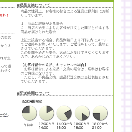
■返品交換について
商品の性質上、お客様の都合による返品は原則的にお断
無料！
りしています。
１．商品に瑕疵がある場合
２．当店の過失によりお客様が注文した商品と相違する
商品が届けられた場合
日の翌営
上記に該当する場合、商品到着日より7日以内にメール
でご連絡をお願いいたします。ご返信をもって、受領と
日から３
させていただきます。
この期間を過ぎた場合、返品はお受けできなくなります
ので、あらかじめご了承ください。
遅れが生
【お客様都合の返品、キャンセルの場合】
使って運
お客様都合による返品・交換の場合は、送料はお客様
合わせく
のご負担となります。
ただし、不良品交換、誤品配送交換は当社負担とさせ
ていただきます。
。
■配送時間について