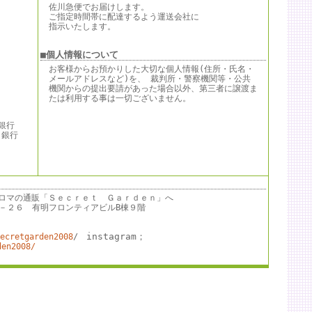
佐川急便でお届けします。
ご指定時間帯に配達するよう運送会社に
指示いたします。
■個人情報について
お客様からお預かりした大切な個人情報(住所・氏名・
メールアドレスなど)を、 裁判所・警察機関等・公共
機関からの提出要請があった場合以外、第三者に譲渡ま
たは利用する事は一切ございません。
銀行
行
。
ロマの通販「Ｓｅｃｒｅｔ Ｇａｒｄｅｎ」へ
－７－２６ 有明フロンティアビルB棟９階
instagram；
ecretgarden2008
/
den2008/