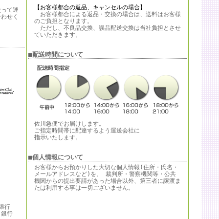
【お客様都合の返品、キャンセルの場合】
使って運
お客様都合による返品・交換の場合は、送料はお客様
合わせく
のご負担となります。
ただし、不良品交換、誤品配送交換は当社負担とさせ
ていただきます。
。
■配送時間について
佐川急便でお届けします。
ご指定時間帯に配達するよう運送会社に
指示いたします。
■個人情報について
お客様からお預かりした大切な個人情報(住所・氏名・
メールアドレスなど)を、 裁判所・警察機関等・公共
機関からの提出要請があった場合以外、第三者に譲渡ま
たは利用する事は一切ございません。
銀行
行