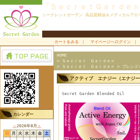
「ＳｅｃｒｅｔＧａｒｄｅｎ
シークレットガーデン 高品質精油＆メディカルアロ
カートをみる
｜
マイページへログイン
｜
HOME
>
Ｓｅｃｒｅｔ Ｇａｒｄｅｎ
>
Ｓｅｃｒｅｔ Ｇａｒｄｅｎ
>
ブレンド
アクティブ エナジー（エナジー
Secret Garden Blended Oil
カレンダー
＜
2026年8月
＞
日
月
火
水
木
金
土