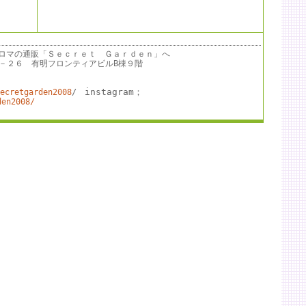
。
ロマの通販「Ｓｅｃｒｅｔ Ｇａｒｄｅｎ」へ
－７－２６ 有明フロンティアビルB棟９階
instagram；
ecretgarden2008
/
den2008/