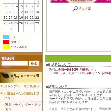
1
2
3
4
5
6
7
8
拡大表示
9
10
11
12
13
14
15
16
17
18
19
20
21
22
23
24
25
26
27
28
29
30
31
今日
定休日
仕入の為出張
商品検索
■配送料について
送料は
全国一律800円+消費税
です。
15,000円以上お買い上げで
全国どこでも送料
商品をメーカーで選
ぶ
シャンプー リラスキン
■納期について
銀行振込・コンビニ決済の場合、ご入金確認
化粧品レベルの精油３点
業日から３営業日以内に発送いたします。
セット
カード・代引決済の場合、ご注文日の翌営業
営業日以内に発送いたします。
乳香・ラベンダー・アル
ガン
※大雪、台風などの天候状況により、運送に