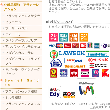
じる可能性がございます。
化粧品精油 アサカセレ
遅れの状況は、発送連絡メールの伝票番号を
送会社にお問い合せ頂くか、当店までお問い
クション
ださい。
フランキンセンスサクラ
■お支払いについて
ゼラニウム
お支払いは以下の方法がご選択いただけます
ホーリーバジル
ティートリー
ラベンダーブルガリア
アルガンオイルモロッコ
マダガスカル サロ
マダガスカル イランイ
ラン
ネパール ウィンターグ
リーン
Ｓｅｃｒｅｔ Ｇａｒｄ
ｅｎ
フランキンセンス樹脂
ミルラ樹脂
フランキンセンス＆ミル
・銀行振込（前払い）⇒ゆうちょ銀行・みずほ
三菱東京ＵＦＪ銀
ラ