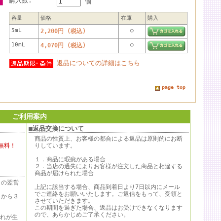
購入数:
個
容量
価格
在庫
購入
5mL
○
2,200円 (税込)
10mL
○
4,070円 (税込)
返品についての詳細はこちら
page top
ご利用案内
■返品交換について
商品の性質上、お客様の都合による返品は原則的にお断
無料！
りしています。
１．商品に瑕疵がある場合
２．当店の過失によりお客様が注文した商品と相違する
商品が届けられた場合
日の翌営
上記に該当する場合、商品到着日より7日以内にメール
でご連絡をお願いいたします。ご返信をもって、受領と
日から３
させていただきます。
この期間を過ぎた場合、返品はお受けできなくなります
ので、あらかじめご了承ください。
遅れが生