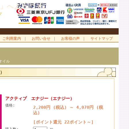
」へようこそ♪
マ
ご利用案内
｜
お問い合せ
｜
お客様の声
｜
サイトマップ
オイル
）
アクティブ エナジー（エナジー）
価格:
2,200円 (税込)
～
4,070円 (税
込)
[ポイント還元 22ポイント～]