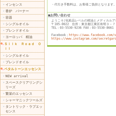
インセンス
・代引き手数料は、お客様ご負担となります
香炉 バーナー
■お問い合わせ
容器
ようこそ♪化粧品レベルの精油とメディカルア
シングルオイル
〒105-0022 住所：東京都江東区有明３
TEL：03-5530-9236 FAX：03-5530-8661
ブレンドオイル
Facebook；
https://www.facebook.com/s
ヨーロッパ 精油
https://www.instagram.com/secretgar
Ｓｉｌｋ Ｒｏａｄ Ｏ
ｉｌ
シングルオイル
ブレンドオイル
ペタルトーンエッセンス
NEW arrival
スペースクリアリングシ
リーズ
繁栄のエッセンス
シャーマニックツールズ
タントリック・ラブエッ
センス